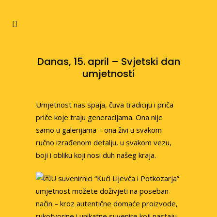
Danas, 15. april – Svjetski dan
umjetnosti
Umjetnost nas spaja, čuva tradiciju i priča
priče koje traju generacijama. Ona nije
samo u galerijama – ona živi u svakom
ručno izrađenom detalju, u svakom vezu,
boji i obliku koji nosi duh našeg kraja.
U suvenirnici “Kući Lijevča i Potkozarja”
umjetnost možete doživjeti na poseban
način – kroz autentične domaće proizvode,
rukotvorine i unikatne suvenire koji nastaju