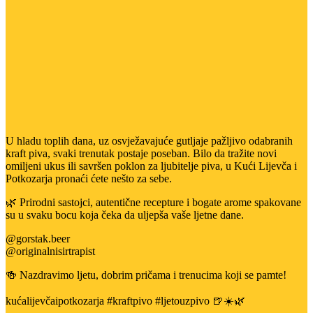
U hladu toplih dana, uz osvježavajuće gutljaje pažljivo odabranih
kraft piva, svaki trenutak postaje poseban. Bilo da tražite novi
omiljeni ukus ili savršen poklon za ljubitelje piva, u Kući Lijevča i
Potkozarja pronaći ćete nešto za sebe.
🌿 Prirodni sastojci, autentične recepture i bogate arome spakovane
su u svaku bocu koja čeka da uljepša vaše ljetne dane.
@gorstak.beer
@originalnisirtrapist
🍻 Nazdravimo ljetu, dobrim pričama i trenucima koji se pamte!
kućalijevčaipotkozarja #kraftpivo #ljetouzpivo 🍺☀️🌿