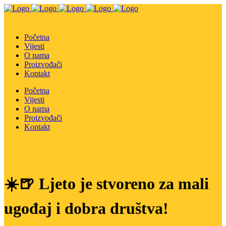
Početna
Vijesti
O nama
Proizvođači
Kontakt
Početna
Vijesti
O nama
Proizvođači
Kontakt
☀️🍺 Ljeto je stvoreno za mali
ugođaj i dobra društva!