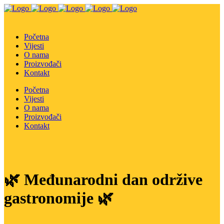
Početna
Vijesti
O nama
Proizvođači
Kontakt
Početna
Vijesti
O nama
Proizvođači
Kontakt
🌿 Međunarodni dan održive
gastronomije 🌿