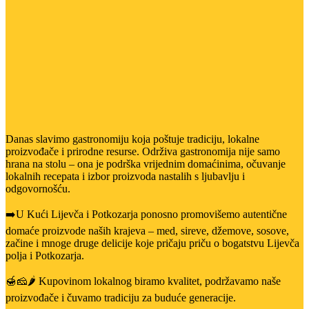
Danas slavimo gastronomiju koja poštuje tradiciju, lokalne
proizvođače i prirodne resurse. Održiva gastronomija nije samo
hrana na stolu – ona je podrška vrijednim domaćinima, očuvanje
lokalnih recepata i izbor proizvoda nastalih s ljubavlju i
odgovornošću.
➡️U Kući Lijevča i Potkozarja ponosno promovišemo autentične
domaće proizvode naših krajeva – med, sireve, džemove, sosove,
začine i mnoge druge delicije koje pričaju priču o bogatstvu Lijevča
polja i Potkozarja.
🍯🧀🌶️ Kupovinom lokalnog biramo kvalitet, podržavamo naše
proizvođače i čuvamo tradiciju za buduće generacije.