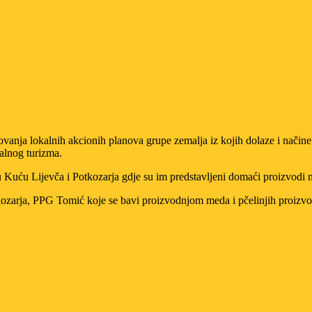
vanja lokalnih akcionih planova grupe zemalja iz kojih dolaze i načine n
ralnog turizma.
šu Kuću Lijevča i Potkozarja gdje su im predstavljeni domaći proizvodi 
kozarja, PPG Tomić koje se bavi proizvodnjom meda i pčelinjih proizvo