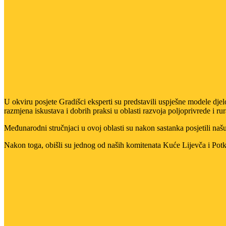
U okviru posjete Gradišci eksperti su predstavili uspješne modele djelo
razmjena iskustava i dobrih praksi u oblasti razvoja poljoprivrede i ru
Međunarodni stručnjaci u ovoj oblasti su nakon sastanka posjetili na
Nakon toga, obišli su jednog od naših komitenata Kuće Lijevča i Pot