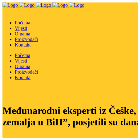
Početna
Vijesti
O nama
Proizvođači
Kontakt
Početna
Vijesti
O nama
Proizvođači
Kontakt
Međunarodni eksperti iz Češke, 
zemalja u BiH”, posjetili su da