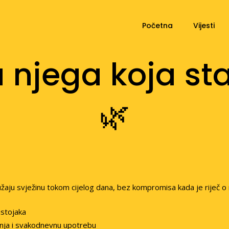
Početna
Vijesti
a njega koja st
🌿
užaju svježinu tokom cijelog dana, bez kompromisa kada je riječ o 
astojaka
anja i svakodnevnu upotrebu