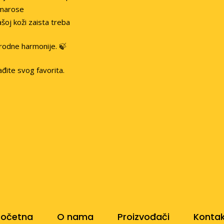
lmarose
oj koži zaista treba
irodne harmonije. 🍃
ađite svog favorita.
Početna
O nama
Proizvođači
Konta