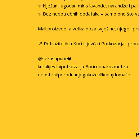
✨ Nježan i ugodan miris lavande, narandže i pa
✨ Bez nepotrebnih dodataka – samo ono što vaš
Mali proizvod, a velika doza svježine, njege i pr
📍 Potražite ih u Kući Lijevča i Potkozarja i pron
@sekasapuni ❤️
kućalijevčaipotkozarja #prirodnakozmetika
deostik #prirodnanjegakože #kupujdomaće