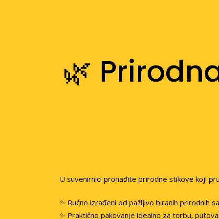
🌿 Prirodn
U suvenirnici pronađite prirodne stikove koji pr
✨ Ručno izrađeni od pažljivo biranih prirodnih s
✨ Praktično pakovanje idealno za torbu, putov