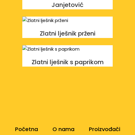
Janjetović
Zlatni lješnik prženi
Zlatni lješnik s paprikom
Početna
O nama
Proizvođači