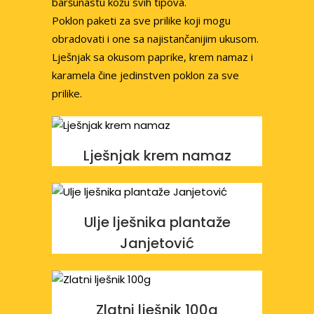
baršunastu kožu svih tipova.
Poklon paketi za sve prilike koji mogu
obradovati i one sa najistančanijim ukusom.
Lješnjak sa okusom paprike, krem namaz i
karamela čine jedinstven poklon za sve
prilike.
Lješnjak krem namaz
Ulje lješnika plantaže
Janjetović
Zlatni lješnik 100g