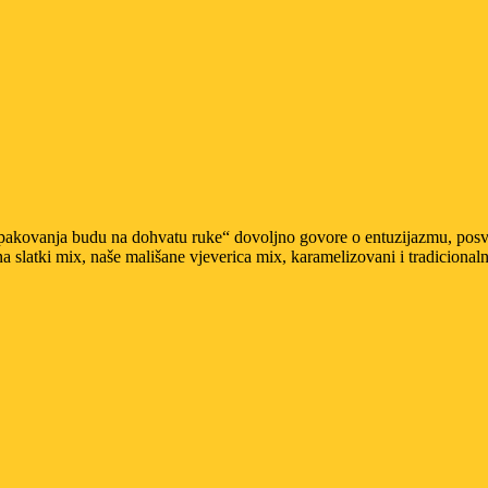
kovanja budu na dohvatu ruke“ dovoljno govore o entuzijazmu, posvećen
vina slatki mix, naše mališane vjeverica mix, karamelizovani i tradicional