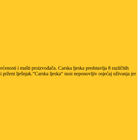
osti i mašti proizvođača. Carska ljeska predstavlja 8 različitih
ni prženi lješnjak.“Carska ljeska“ nosi neponovljiv osjećaj uživanja jer