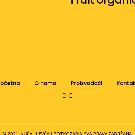
Početna
O nama
Proizvođači
Konta
© 2021. KUĆA LIJEVČA I POTKOZARJA. SVA PRAVA ZADRŽANA.